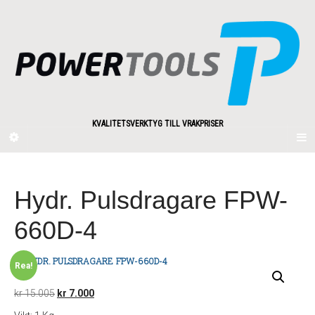
KVALITETSVERKTYG TILL VRAKPRISER
Hydr. Pulsdragare FPW-
660D-4
Rea!
Det
Det
kr
15.005
kr
7.000
ursprungliga
nuvarande