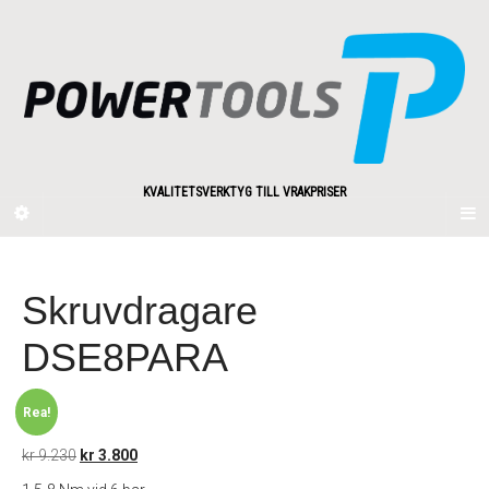
KVALITETSVERKTYG TILL VRAKPRISER
Skruvdragare
DSE8PARA
Rea!
Det
Det
kr
9.230
kr
3.800
ursprungliga
nuvarande